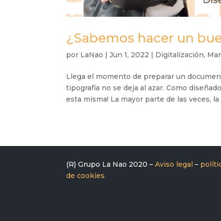
¿Sabemos hacer un buen
por
LaNao
|
Jun 1, 2022
|
Digitalización
,
Mar
Llega el momento de preparar un document
tipografía no se deja al azar. Como diseñad
esta misma! La mayor parte de las veces, la t
(R) Grupo La Nao 2020 –
Aviso legal
–
polít
de cookies.